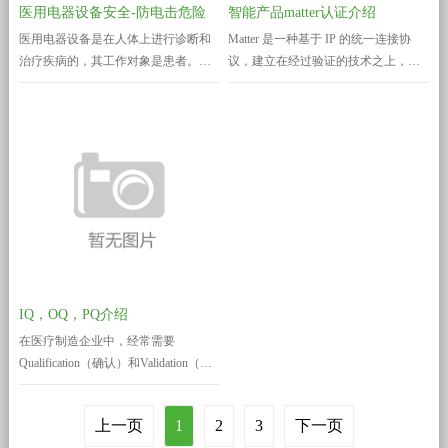
医用电器设备安全-防电击危险
智能产品matter认证介绍
医用电器设备是在人体上进行诊断和
Matter 是一种基于 IP 的统一连接协
治疗疾病的，其工作对象是患者。因
议，建立在经过验证的技术之上，可
患者一般是处于对外来作用非常脆弱
帮助您连接并构建可靠、安全的物联
的状态，已无能力判断危险，或即使
网生态系统，让您专注于开发创新产
意识到危险也可能难以摆脱。有的疾
品和加快上市进程，Matter 是表示智
病使患者对外界刺激的抵抗力降低，
能设备可以可靠地协同工作的认可印
有的在诊断和治疗中，因外界的刺激
章——消除了购买过程中的猜测。这
而产生更坏的影响。例如，心脏病人
种信任让您可以从更多您喜爱的品牌
因很小的电流就会引起心室纤颤。另
中进行选择，并为您带来安全且无缝
外，患者因病或麻醉和药物的影响
连接的家庭的...
可...
IQ，OQ，PQ介绍
在医疗制造企业中，经常需要
Qualification（确认）和Validation（验
证）， 这些是新设备、新工艺导入前
的基本条件，也是GMP基本的规范要
上一页
1
2
3
下一页
求（如FDA中21CFR 820.75提到