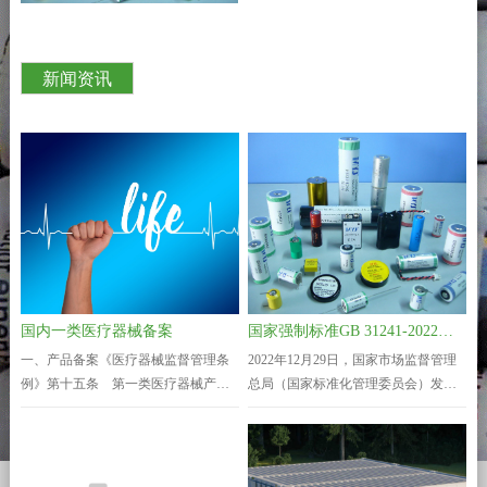
新闻资讯
国家强制标准GB 31241-
2022颁布，2024年1月1日正
式实施
医疗器械无菌屏障系统加速
老化试验指南
国内一类医疗器械备案
国家强制标准GB 31241-2022颁布，2024年1月1日正式实施
一、产品备案《医疗器械监督管理条
2022年12月29日，国家市场监督管理
例》第十五条 第一类医疗器械产品
总局（国家标准化管理委员会）发布
备案，由备案人向所在地设区的市级
中华人民共和国国家标准公告GB
人民政府负责药品监督管理的部门提
31241-2022《便携式电子产品用锂离
交备案资料。备案人向负责药品监督
子电池和电池组 安全技术规范》。GB
管理的部门提交符合本条例规定的备
31241-2022是对GB 31241-2014进行的