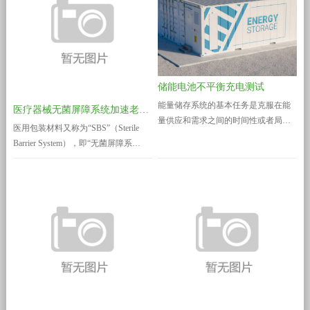
案资料后即完成备案。负责药品监督
修订。新标准GB 31241-2022除结构调
管理的部门应当自收到备案资料之日
整和编辑性改动外,主要技术变化如
起5个工作日内，通过国务院药品监督
下...
管理部门在线政务服务平台向社会...
储能电池不平衡充电测试
能量储存系统的基本任务是克服在能
医疗器械无菌屏障系统加速老化试验指南
量供应和需求之间的时间性或者局部
医用包装材料又称为“SBS”（Sterile
性的差异。产生这种差异有两种情
Barrier System），即“无菌屏障系
况，一种是由于能量需求量来的突然
统”。材料的加速老化是指性能随时间
变化引起的，即存在高峰负荷问题，
而加速变化,这里所讲的性能是指那些
采用储能方法可以在负荷变化率增高
与材料或包装的安全和功能有关的性
时起到调节或者缓冲的作用。由于一
能。在一项老化研究中,在一个相对短
个储能系统的投资费用相对要比建设
的时间内使材料或包装的外部经受一
一座高峰负荷厂低，尽管储能装置会
个比正常环境更严階或更频繁的应
有储存损失，但由于储存的能量是来
力。加速老化技术是基于这样的假
自...
定...