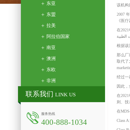
东亚
该机构
东盟
2007
《医疗
拉美
在2021年
阿拉伯国家
根据该
南亚
那么厂
澳洲
取代了之
market
东欧
经过一
非洲
因此，
联系我们
LINK US
在20
则、技
在MD
服务热线
400-888-1034
Class
Class