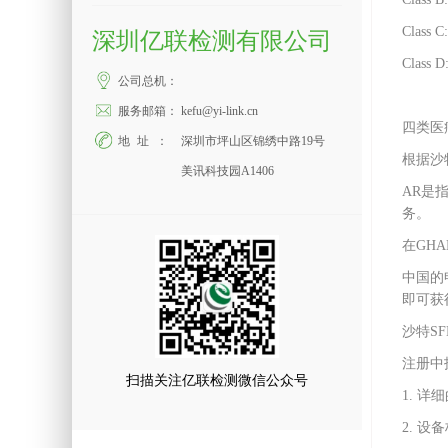
Class
深圳亿联检测有限公司
Class
公司总机：
服务邮箱：
kefu@yi-link.cn
四类医
地址：
深圳市坪山区锦绣中路19号
根据沙特
美讯科技园A1406
AR是
务。
在GH
中国的
即可获
沙特S
注册中
扫描关注亿联检测微信公众号
1. 
2. 