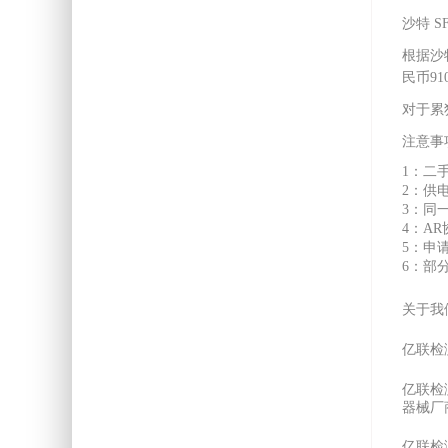
沙特 S
根据沙
民币9
对于累
注意事
1：二
2：供
3：同
4：A
5：申
6：部
关于我
亿联检
亿联检
器械厂
亿联检