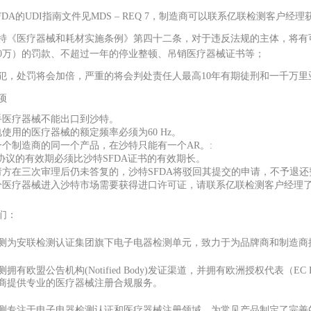
FDA的UDI指南文件见MDS – REQ 7，制造商可以联系亿联检测
客户经理
特《医疗器械和耗材实施条例》第四十二条，对于违反法规的主体，将有
10万）的罚款、不超过一年的停业整顿、吊销医疗器械证书等；
犯，处罚将会加倍，严重的将会判处责任人最高10年有期徒刑和一千万里亚
项
手医疗器械不能出口到沙特。
电使用的医疗器械的额定频率必须为60 Hz。
一个制造商的同一个产品，在沙特只能有一个AR。:
R协议的有效期必须比沙特SFDA证书的有效期长。
请方在三次审理后仍未答复的，沙特SFDA将驳回其提交的申请，不予退还
分医疗器械进入沙特市场需要获得进口许可证，请联系亿联检测客户经理
们：
测为安联检测认证集团旗下电子电器检测单元，致力于为品牌商和制造商
测拥有欧盟公告机构(Notified Body)发证渠道，并拥有欧洲授权代表
商提供专业的医疗器械注册合规服务。
测专注于电子电器检测认证和医疗器械注册领域，为常见产品制定了完善