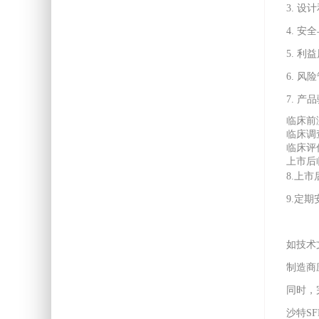
3. 设
4. 
5. 利
6. 
7. 
临床前
临床调
临床评估
上市后
8.上市
9.定期
如技术
制造商
同时，
沙特SF