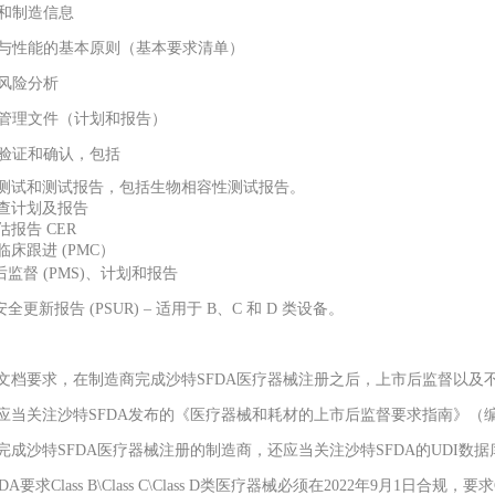
计和制造信息
安全与性能的基本原则（基本要求清单）
益风险分析
风险管理文件（计划和报告）
产品验证和确认，包括
测试和测试报告，包括生物相容性测试报告。
查计划及报告
报告 CER
临床跟进 (PMC）
后监督 (PMS)、计划和报告
安全更新报告 (PSUR) – 适用于 B、C 和 D 类设备。
文档要求，在制造商完成沙特SFDA医疗器械注册之后，上市后监督以及
应当关注沙特SFDA发布的《医疗器械和耗材的上市后监督要求指南》（编号M
完成沙特SFDA医疗器械注册的制造商，还应当关注沙特SFDA的UDI数据库Sa
DA要求Class B\Class C\Class D类医疗器械必须在2022年9月1日合规，