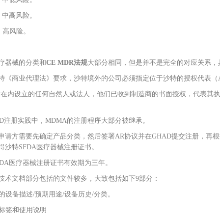
 C: 中高风险。
 D: 高风险。
疗器械的分类和
CE MDR法规
大部分相同，但是并不是完全的对应关系，
《商业代理法》要求，沙特境外的公司必须指定位于沙特的授权代表（Authorised
指在内设立的任何自然人或法人，他们已收到制造商的书面授权，代表其执行
AD注册实践中，MDMA的注册程序大部分被继承。
申请方需要先确定产品分类，然后签署AR协议并在GHAD提交注册，再根据
得沙特SFDA医疗器械注册证书。
FDA医疗器械注册证书有效期为三年。
技术文档部分包括的文件较多，大致包括如下9部分：
详细的设备描述/预期用途/设备历史/分类。
设备标签和使用说明