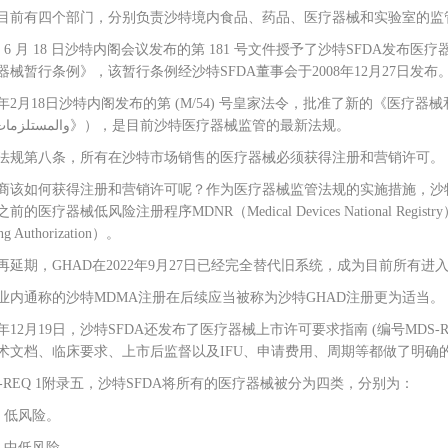
目前有四个部门，分别负责沙特境内食品、药品、医疗器械和实验室的监
 年 6 月 18 日沙特内阁会议发布的第 181 号文件授予了沙特SFDA
器械暂行条例》，该暂行条例经沙特SFDA董事会于2008年12月27日发布
2月18日沙特内阁发布的第 (M/54) 号皇家法令，批准了新的《医疗器械和耗材实施条例》（《نظام الأجهزة
والمستلزمات الطبية》），是目前沙特医疗器械监管的最新法规。
法规第八条，所有在沙特市场销售的医疗器械必须获得注册和营销许可。
商该如何获得注册和营销许可呢？作为医疗器械监管法规的实施措施，沙特SFD
前的医疗器械低风险注册程序MDNR（Medical Devices National Regis
ing Authorization）。
再延期，GHAD在2022年9月27日已经完全替代旧系统，成为目前所有
业内通称的沙特MDMA注册在后续应当被称为沙特GHAD注册更为适当。
21年12月19日，沙特SFDA还发布了医疗器械上市许可要求指南 (编号MDS
术文档、临床要求、上市后监督以及IFU、申请费用、周期等都做了明确
S-REQ 1附录五，沙特SFDA将所有的医疗器械被分为四类，分别为：
 A: 低风险。
 B: 中低风险。