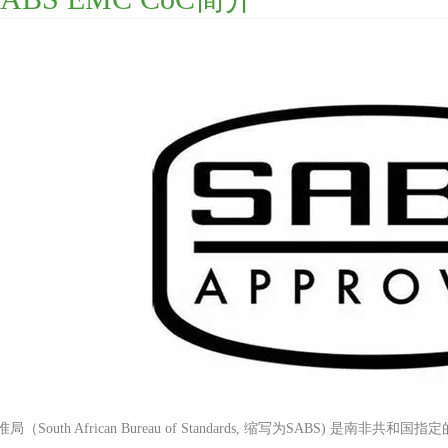
（South African Bureau of Standards, 缩写为SABS) 是南非