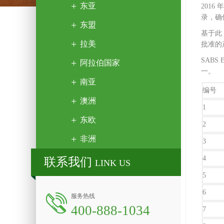
东亚
2016
录，确
东盟
基于此
拉美
批准的产
SAB
阿拉伯国家
一。
南亚
编号
澳洲
1
东欧
2
非洲
3
4
联系我们
LINK US
5
6
服务热线
400-888-1034
7