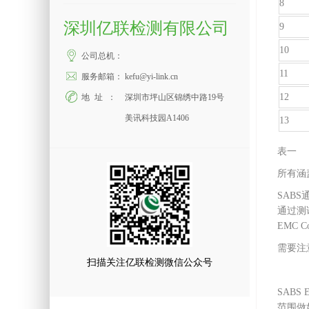
8
深圳亿联检测有限公司
9
10
公司总机：
11
服务邮箱：
kefu@yi-link.cn
12
地址：
深圳市坪山区锦绣中路19号
美讯科技园A1406
13
表一
所有涵
SABS
通过测
EMC
需要注意
扫描关注亿联检测微信公众号
SABS
范围做