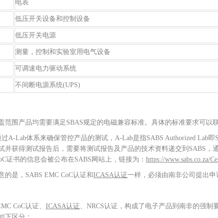
电表
低压开关设备和控制设备
低压开关电源
测量，控制和实验室用电气设备
可调速电力驱动系统
不间断电源系统(UPS)
盖范围产品均需要满足SBAS规定的电磁兼容标准。具体的标准要求可以
通过A-Lab体系来确保管控产品的测试，A-Lab是指SABS Authorized La
试并获得测试报告后，需要将测试报告及产品的技术资料递交到SABS，通过SAB
 CoC证书的信息会被公布在SABS网站上，链接为：
https://www.sabs.co.za/Cert
的是，SABS EMC CoC认证和
ICASA认证
一样，必须由南非公司提出申
 EMC CoC认证、
ICASA认证
、NRCS认证，构成了电子产品到南非的强
如下区分：