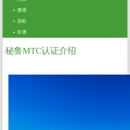
澳洲
东欧
非洲
秘鲁MTC认证介绍