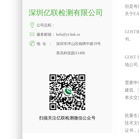
但是有
深圳亿联检测有限公司
关于E
公司总机：
GOS
服务邮箱：
kefu@yi-link.cn
书。
地址：
深圳市坪山区锦绣中路19号
美讯科技园A1406
GOS
地公司
需要申
建筑、
单次交
批量生
扫描关注亿联检测微信公众号
技术文
证书，