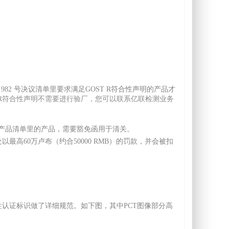
982 号决议清单里要求满足GOST R符合性声明的产品才
T R符合性声明不需要进行验厂，您可以联系亿联检测业务
产品清单里的产品，需要豁免函用于清关。
最高60万卢布（约合50000 RMB）的罚款，并会被扣
对强制性认证标识做了详细规范。如下图，其中PCT图像部分高