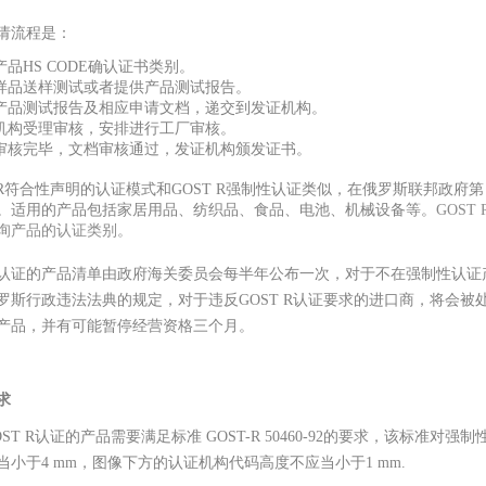
请流程是：
产品HS CODE确认证书类别。
供样品送样测试或者提供产品测试报告。
于产品测试报告及相应申请文档，递交到发证机构。
证机构受理审核，安排进行工厂审核。
厂审核完毕，文档审核通过，发证机构颁发证书。
T R符合性声明的认证模式和GOST R强制性认证类似，在俄罗斯联邦政府第 
。适用的产品包括家居用品、纺织品、食品、电池、机械设备等
。
GOS
询产品的认证类别。
认证的产品清单由政府海关委员会每半年公布一次，对于不在强制性认证
罗斯行政违法法典的规定，对于违反GOST R认证要求的进口商，将会被处以
产品，并有可能暂停经营资格三个月。
求
OST R认证的产品需要满足标准 GOST-R 50460-92的要求，该标准
当小于4 mm，图像下方的认证机构代码高度不应当小于1 mm.