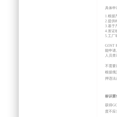
具体申
1.根据
2.提
3.基
4.发
5.工
GOS
能申请
人员查
不需要
根据俄
押违法
标识要
获得G
度不应