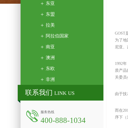
东亚
东盟
拉美
GOST
阿拉伯国家
为了地
南亚
尼亚、
澳洲
1992
东欧
质产品
关委员
非洲
联系我们
LINK US
由于技
而在2
服务热线
序下（
400-888-1034