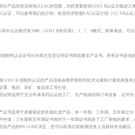
部分产品依然没有纳入EAC的范围，仍然需要获得GOST R认证才能进入
AC认证，可以参考我们的介绍：欧亚经济联盟EAC认证介绍（CU TR认证
T体系中认证模式有10种，GOST R有应用2、3、7、9模式。简单来说，
T R强制性认证证书分为单次交货证明证书和批量生产证书。所有证书必须由Go
。
请GOST R 强制性认证的产品清单由俄罗斯联邦技术法规和计量机构发
交通、电信、采矿、食品加工等行业。
货证明适用于无法申请系列认证的工厂、生产线或特殊订单设备，证书为
产证书适用于质量稳定的长期出货产品，有一年期、三年期、五年期之分
件申请；三年期和五年期证书相对于一年期证书则多了工厂审核的要求，
是由产品的HS CODE决定，您可以联系亿联检测业务人员获得专业建议。